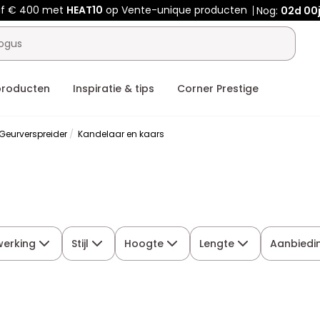
af € 400 met
HEAT10
op Vente-unique producten
Nog:
02d
00
producten
Inspiratie & tips
Corner Prestige
Geurverspreider
Kandelaar en kaars
werking
Stijl
Hoogte
Lengte
Aanbiedi