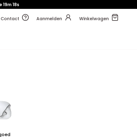
je
19m
17s
Contact
Aanmelden
Winkelwagen
goed