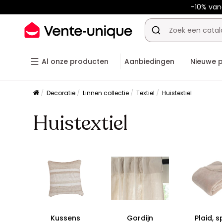
-10% va
Al onze producten
Aanbiedingen
Nieuwe 
Decoratie
Linnen collectie
Textiel
Huistextiel
Huistextiel
Kussens
Gordijn
Plaid, s