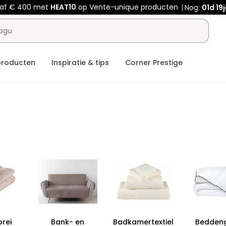
naf € 400 met
HEAT10
op Vente-unique producten
Nog:
01d
19
producten
Inspiratie & tips
Corner Prestige
prei
Bank- en
Badkamertextiel
Bedden