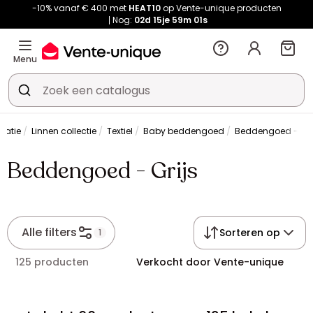
-10% vanaf € 400 met
HEAT10
op Vente-unique producten
Nog:
02d
15je
59m
01s
Menu
ratie
Linnen collectie
Textiel
Baby beddengoed
Beddengoed - Gri
Beddengoed - Grijs
Alle filters
Sorteren op
1
125 producten
Verkocht door Vente-unique