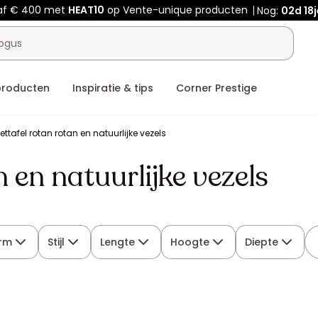
af € 400 met
HEAT10
op Vente-unique producten
Nog:
02d
18
producten
Inspiratie & tips
Corner Prestige
zettafel rotan rotan en natuurlijke vezels
n en natuurlijke vezels
rm
Stijl
Lengte
Hoogte
Diepte