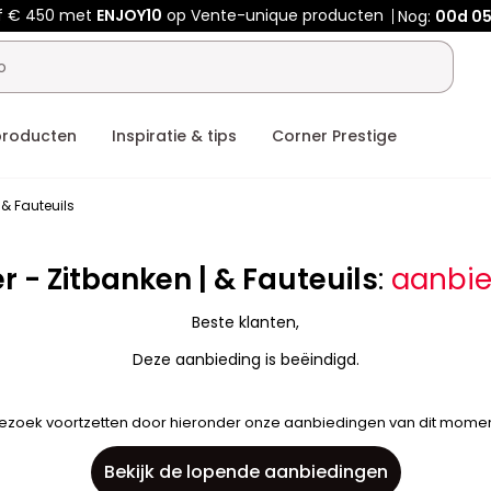
f € 450 met
ENJOY10
op Vente-unique producten
Nog:
00d
05
producten
Inspiratie & tips
Corner Prestige
 & Fauteuils
 - Zitbanken | & Fauteuils
:
aanbie
Beste klanten,
Deze aanbieding is beëindigd.
bezoek voortzetten door hieronder onze aanbiedingen van dit momen
Bekijk de lopende aanbiedingen