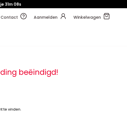
je
31m
07s
Contact
Aanmelden
Winkelwagen
ding beëindigd!
t te vinden.