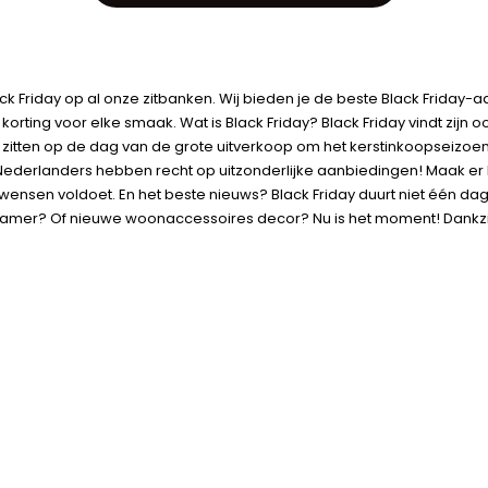
k Friday op al onze zitbanken. Wij bieden je de beste Black Friday-aa
 korting voor elke smaak. Wat is Black Friday? Black Friday vindt zijn
 zitten op de dag van de grote uitverkoop om het kerstinkoopseizoen a
de Nederlanders hebben recht op uitzonderlijke aanbiedingen! Maak er
 wensen voldoet. En het beste nieuws? Black Friday duurt niet één 
r? Of nieuwe woonaccessoires decor? Nu is het moment! Dankzij onz