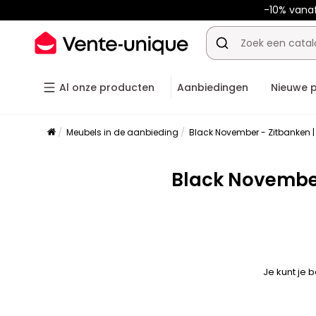
-10% vana
Al onze producten
Aanbiedingen
Nieuwe 
Meubels in de aanbieding
Black November - Zitbanken |
Black November
Je kunt je 