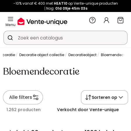
-10% vanaf € 400 met
HEAT10
op Vente-unique producten
Nog:
01d
09je
45m
03s
Menu
ecoratie
Decoratie object collectie
Decoratieobject
Bloemendecorat
Bloemendecoratie
Alle filters
Sorteren op
1.262 producten
Verkocht door Vente-unique