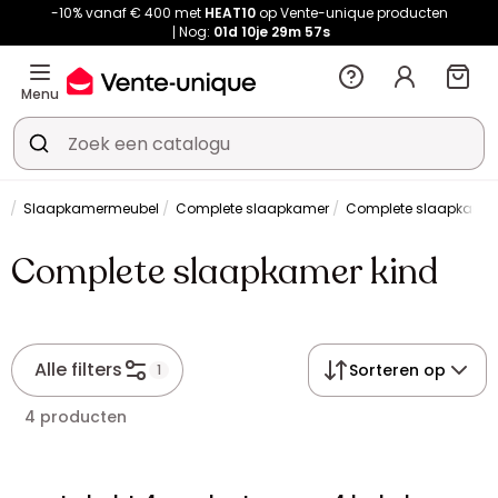
-10% vanaf € 400 met
HEAT10
op Vente-unique producten
Nog:
01d
10je
29m
57s
Menu
r
Slaapkamermeubel
Complete slaapkamer
Complete slaapkamer
Complete slaapkamer kind
Alle filters
Sorteren op
1
4 producten