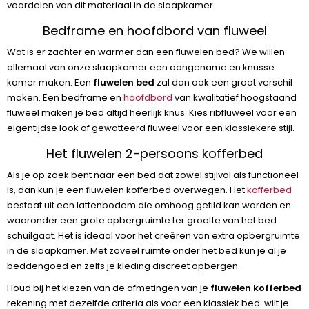
voordelen van dit materiaal in de slaapkamer.
Bedframe en hoofdbord van fluweel
Wat is er zachter en warmer dan een fluwelen bed? We willen
allemaal van onze slaapkamer een aangename en knusse
kamer maken. Een
fluwelen bed
zal dan ook een groot verschil
maken. Een bedframe en
hoofdbord
van kwalitatief hoogstaand
fluweel maken je bed altijd heerlijk knus. Kies ribfluweel voor een
eigentijdse look of gewatteerd fluweel voor een klassiekere stijl.
Het fluwelen 2-persoons kofferbed
Als je op zoek bent naar een bed dat zowel stijlvol als functioneel
is, dan kun je een fluwelen kofferbed overwegen. Het
kofferbed
bestaat uit een lattenbodem die omhoog getild kan worden en
waaronder een grote opbergruimte ter grootte van het bed
schuilgaat. Het is ideaal voor het creëren van extra opbergruimte
in de slaapkamer. Met zoveel ruimte onder het bed kun je al je
beddengoed en zelfs je kleding discreet opbergen.
Houd bij het kiezen van de afmetingen van je
fluwelen kofferbed
rekening met dezelfde criteria als voor een klassiek bed: wilt je