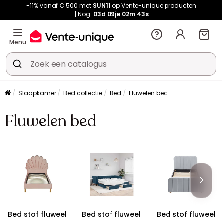
-11% vanaf € 500 met
SUN11
op Vente-unique producten
Nog:
03d
09je
02m
42s
Menu
Slaapkamer
Bed collectie
Bed
Fluwelen bed
Fluwelen bed
Bed stof fluweel
Bed stof fluweel
Bed stof fluweel