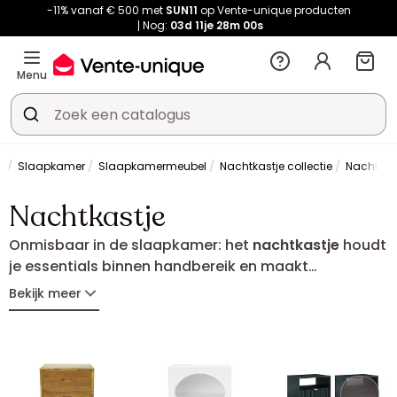
-11% vanaf € 500 met
SUN11
op Vente-unique producten
Nog:
03d
11je
28m
00s
Menu
Slaapkamer
Slaapkamermeubel
Nachtkastje collectie
Nachtkas
Nachtkastje
Onmisbaar in de slaapkamer: het
nachtkastje
houdt
je essentials binnen handbereik en maakt
tegelijkertijd je decoratie compleet. Met lades, een
Bekijk meer
open opbergvak of een minimalistisch design past
het zich aan jouw gewoonten en ruimte aan. Vind
het ideale nachtkastje om een slaapkamer te
creëren die even praktisch als harmonieus is.