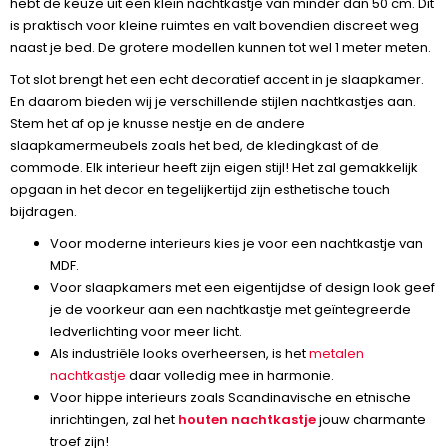
hebt de keuze uit een klein nachtkastje van minder dan 50 cm. Dit
is praktisch voor kleine ruimtes en valt bovendien discreet weg
naast je bed. De grotere modellen kunnen tot wel 1 meter meten.
Tot slot brengt het een echt decoratief accent in je slaapkamer.
En daarom bieden wij je verschillende stijlen nachtkastjes aan.
Stem het af op je knusse nestje en de andere
slaapkamermeubels zoals het bed, de kledingkast of de
commode. Elk interieur heeft zijn eigen stijl! Het zal gemakkelijk
opgaan in het decor en tegelijkertijd zijn esthetische touch
bijdragen.
Voor moderne interieurs kies je voor een nachtkastje van
MDF.
Voor slaapkamers met een eigentijdse of design look geef
je de voorkeur aan een nachtkastje met geïntegreerde
ledverlichting voor meer licht.
Als industriële looks overheersen, is het
metalen
nachtkastje
daar volledig mee in harmonie.
Voor hippe interieurs zoals Scandinavische en etnische
inrichtingen, zal het
houten nachtkastje
jouw charmante
troef zijn!