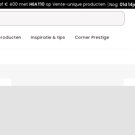
af € 400 met
HEAT10
op Vente-unique producten
Nog:
01d
14j
producten
Inspiratie & tips
Corner Prestige
ceholder
placeholder