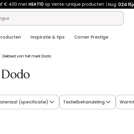
af € 400 met
HEAT10
op Vente-unique producten
Nog:
02d
15j
producten
Inspiratie & tips
Corner Prestige
Dekbed van het merk Dodo
 Dodo
ateriaal (specificatie)
Textielbehandeling
Warmt