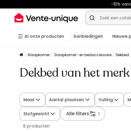
-10% van
Al onze producten
Aanbiedingen
Nieuwe 
Slaapkamer
Slaapkamer- en bedaccessoire
Dekbed
Dekbed van het merk
Maat
Aantal plaatsen
Vulling
M
Alle filters
Stofgewicht
1
6 producten