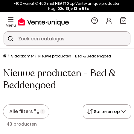
-10% vanaf € 400 met
HEAT10
op Vente-unique producten
Nog:
02d
18je
13m
58s
Menu
Slaapkamer
Nieuwe producten - Bed & Beddengoed
Nieuwe producten - Bed &
Beddengoed
Alle filters
Sorteren op
1
43 producten