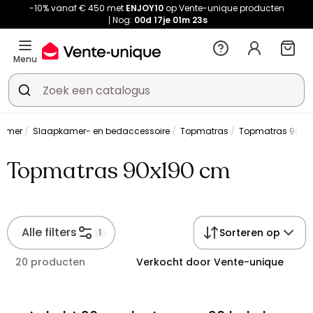
-10% vanaf € 450 met
ENJOY10
op Vente-unique producten
Nog:
00d
17je
01m
23s
Menu
kamer
Slaapkamer- en bedaccessoire
Topmatras
Topmatras 90x1
Topmatras 90x190 cm
Alle filters
Sorteren op
1
20 producten
Verkocht door Vente-unique