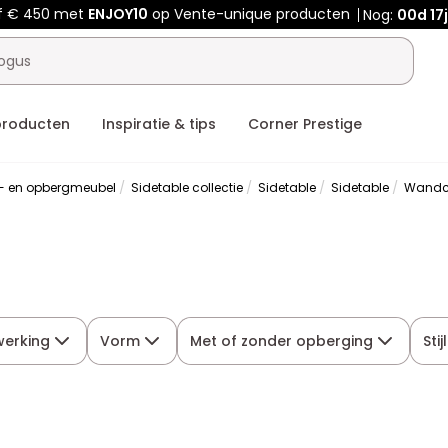
f € 450 met
ENJOY10
op Vente-unique producten
Nog:
00d
17
producten
Inspiratie & tips
Corner Prestige
- en opbergmeubel
Sidetable collectie
Sidetable
Sidetable
Wandc
werking
Vorm
Met of zonder opberging
Stijl