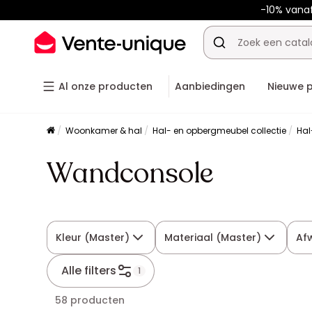
-10% vana
Al onze producten
Aanbiedingen
Nieuwe 
Woonkamer & hal
Hal- en opbergmeubel collectie
Hal
Wandconsole
Kleur (Master)
Materiaal (Master)
Af
Alle filters
1
58 producten