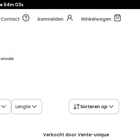
je
54m
02s
Contact
Aanmelden
Winkelwagen
onsole
Lengte
Sorteren op
Verkocht door Vente-unique