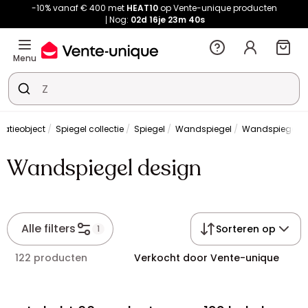
-10% vanaf € 400 met
HEAT10
op Vente-unique producten
Nog:
02d
16je
23m
40s
Menu
ratieobject
Spiegel collectie
Spiegel
Wandspiegel
Wandspiegel d
Wandspiegel design
Alle filters
Sorteren op
1
122 producten
Verkocht door Vente-unique