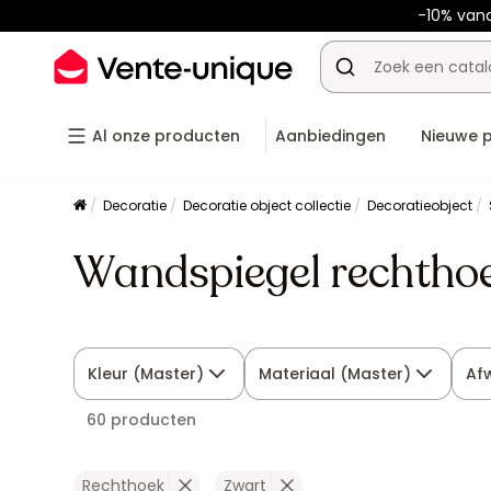
-10% van
Al onze producten
Aanbiedingen
Nieuwe 
Decoratie
Decoratie object collectie
Decoratieobject
Wandspiegel rechtho
Kleur (Master)
Materiaal (Master)
Af
60 producten
Rechthoek
Zwart