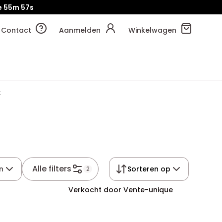
e
55m
56s
Contact
Aanmelden
Winkelwagen
t
Alle filters
jn
Sorteren op
2
Verkocht door Vente-unique