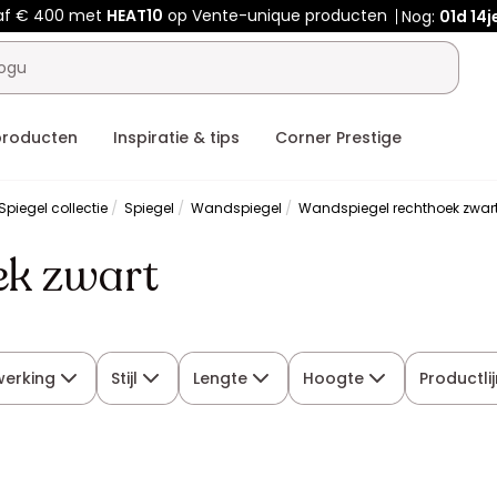
af € 400 met
HEAT10
op Vente-unique producten
Nog:
01d
14j
producten
Inspiratie & tips
Corner Prestige
Spiegel collectie
Spiegel
Wandspiegel
Wandspiegel rechthoek zwar
ek zwart
werking
Stijl
Lengte
Hoogte
Productli