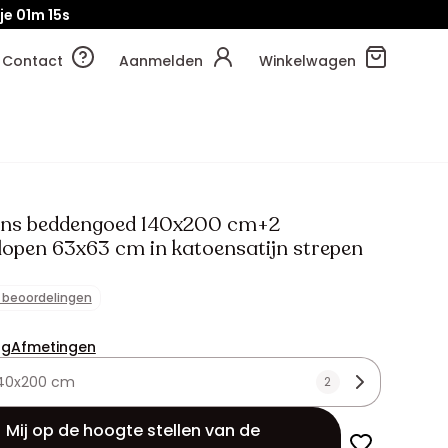
je
01m
13s
Contact
Aanmelden
Winkelwagen
ons beddengoed 140x200 cm+2
lopen 63x63 cm in katoensatijn strepen
1 beoordelingen
ng
Afmetingen
40x200 cm
2
Mij op de hoogte stellen van de