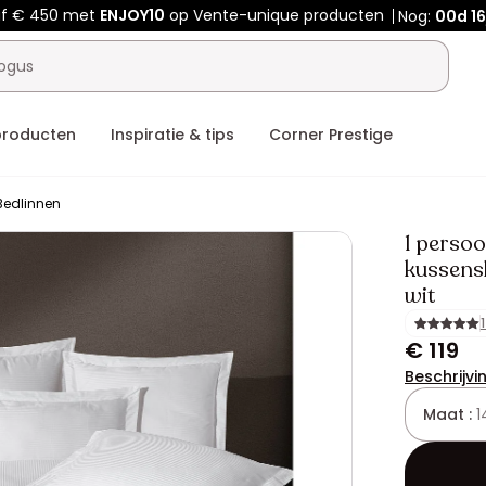
af € 450 met
ENJOY10
op Vente-unique producten
Nog:
00d
16
producten
Inspiratie & tips
Corner Prestige
Bedlinnen
1 perso
kussens
wit
€ 119
Beschrijvi
Maat :
1