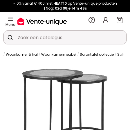
-10% vanaf € 400 met
HEAT10
op Vente-unique producten
Nog:
02d
08je
14m
48s
Menu
Woonkamer & hal
Woonkamermeubel
Salontafel collectie
Salont