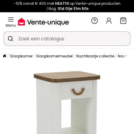
-10% vanaf € 400 met
HEAT10
op Vente-unique producten
Nog:
01d
01je
31m
50s
Menu
Slaapkamer
Slaapkamermeubel
Nachtkastje collectie
Nachtkas