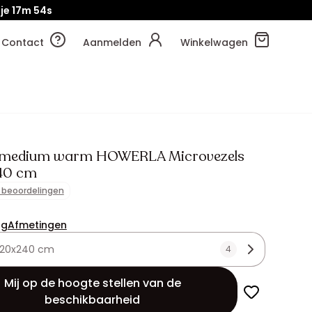
je
17m
52s
Contact
Aanmelden
Winkelwagen
 medium warm HOWERLA Microvezels
40 cm
1 beoordelingen
ng
Afmetingen
20x240 cm
4
Mij op de hoogte stellen van de
beschikbaarheid