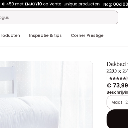
f € 450 met
ENJOY10
op Vente-unique producten
Nog:
00d
00
producten
Inspiratie & tips
Corner Prestige
Dekbed
220 x 2
€ 73,99
Beschrijvi
Maat :
2