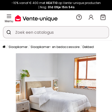
-10% vanaf € 400 met
HEAT10
op Vente-unique producten
Nog:
01d
09je
15m
54s
Menu
Slaapkamer
Slaapkamer- en bedaccessoire
Dekbed