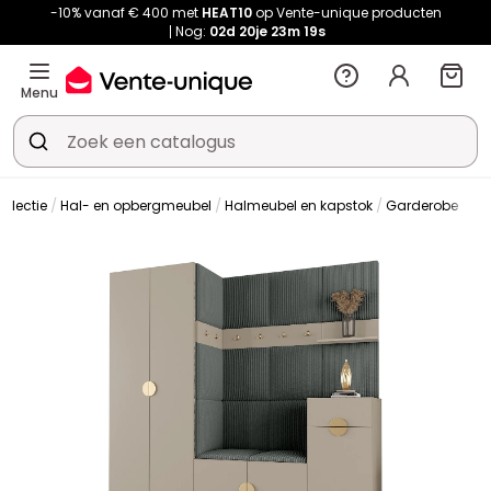
-10% vanaf € 400 met
HEAT10
op Vente-unique producten
Nog:
02d
20je
23m
19s
Menu
llectie
Hal- en opbergmeubel
Halmeubel en kapstok
Garderobe