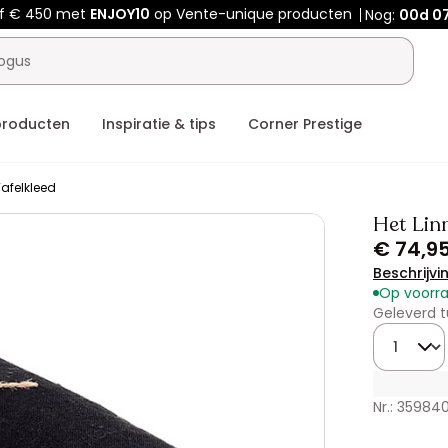
af € 450 met
ENJOY10
op Vente-unique producten
Nog:
00d
07
producten
Inspiratie & tips
Corner Prestige
Tafelkleed
Het Linn
€ 74,9
Beschrijvi
Op voorr
Geleverd t
Hoeveelhe
Nr.: 359840