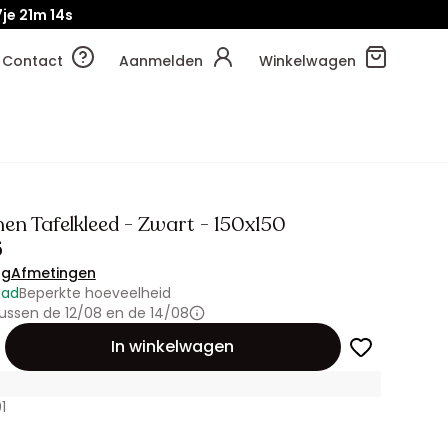
je
21m
12s
Contact
Aanmelden
Winkelwagen
en Tafelkleed - Zwart - 150x150
5
ng
Afmetingen
aad
Beperkte hoeveelheid
ussen de 12/08 en de 14/08
id
In winkelwagen
1