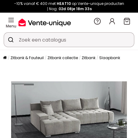
-10% vanaf € 400 met
HEAT10
op Vente-unique producten
Nog:
02d
08je
18m
33s
Menu
Zitbank & Fauteuil
Zitbank collectie
Zitbank
Slaapbank