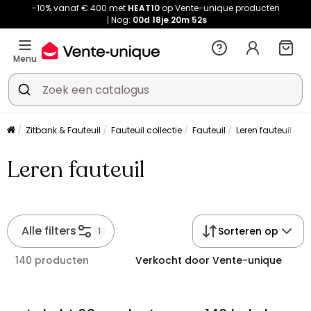
-10% vanaf € 400 met
HEAT10
op Vente-unique producten
Nog:
00d
18je
20m
51s
Menu
Zitbank & Fauteuil
Fauteuil collectie
Fauteuil
Leren fauteuil
Leren fauteuil
Alle filters
Sorteren op
1
140 producten
Verkocht door Vente-unique