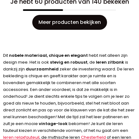
Je hebt 60 producten van 140 bekeken
Meer producten bekijken
Dit
nobele materiaal, chique en elegant
hebt niet alleen zijn
design mee. Het is ook
stevig en robuust
, de
leren zitbank
is
dankzij zijn
duurzaamheid
zeker de investering waard. De leren
bekleding is chique en geeft karakter aan je ruimte en is
bovendien gemakkelijk te combineren met alle soorten
accessoires. Een ander voordeel, is dat ze makkelijk is in
onderhoud! Je dient slechts enkele tips te volgen om je leer zo
goed als nieuw te houden, bijvoorbeeld, stel het niet bloot aan
direct zonlicht en pas op voor de klauwen van de kat die het zeer
snel kunnen beschadigen! Met de tijd zal het leer patineren en
zult je een mooie
vintage-look
bekomen! Je kunt de leren
fauteuil kiezen in verschillende vormen, of het nu gaat om een
leren relaxfauteuil
, de mythische leren
Chesterfield
of een leren