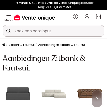
-11% vanaf € 500 met
SUN11
op Vente-unique producten
Nog:
03d
13je
08m
21s
Menu
Zitbank & Fauteuil
Aanbiedingen Zitbank & Fauteuil
Aanbiedingen Zitbank &
Fauteuil