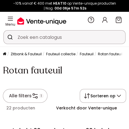
-10% vanaf € 400 met
HEAT10
op Vente-unique producten
Nog:
00d
06je
57m
52s
Menu
Zitbank & Fauteuil
Fauteuil collectie
Fauteuil
Rotan fauteuil
Rotan fauteuil
Alle filters
Sorteren op
1
22 producten
Verkocht door Vente-unique