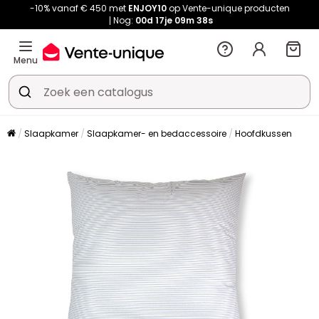
-10% vanaf € 450 met
ENJOY10
op Vente-unique producten
Nog:
00d
17je
09m
38s
Menu
Slaapkamer
Slaapkamer- en bedaccessoire
Hoofdkussen