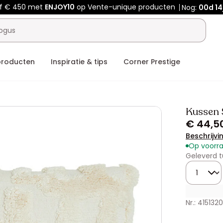
af € 450 met
ENJOY10
op Vente-unique producten
Nog:
00d
14
producten
Inspiratie & tips
Corner Prestige
Kussen 
€ 44,5
Beschrijvi
Op voorr
Geleverd t
Hoeveelhe
Nr.: 4151320