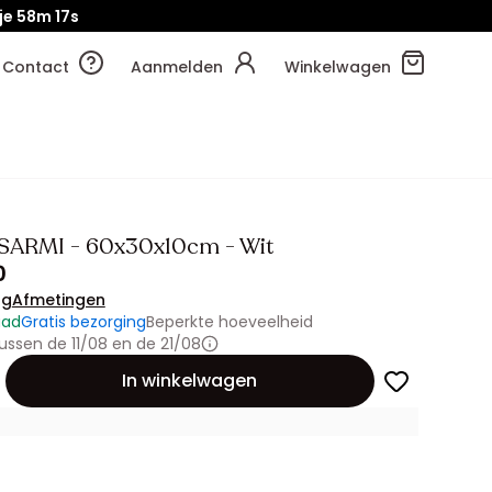
je
58m
15s
Contact
Aanmelden
Winkelwagen
SARMI - 60x30x10cm - Wit
0
ng
Afmetingen
aad
Gratis bezorging
Beperkte hoeveelheid
ussen de 11/08 en de 21/08
id
In winkelwagen