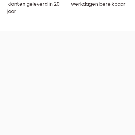
klanten geleverd in 20
werkdagen bereikbaar
jaar