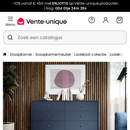
-10% vanaf € 450 met
ENJOY10
op Vente-unique producten
Nog:
00d
01je
24m
29s
Menu
Slaapkamer
Slaapkamermeubel
Ladekast collectie
Ladekast