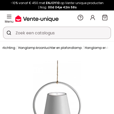
-10% vanaf € 450 met
ENJOY10
op Vente-unique producten
Nog:
00d
04je
42m
57s
Menu
Verlichting
Hanglamp kroonluchter en plafondlamp
Hanglamp en kroo