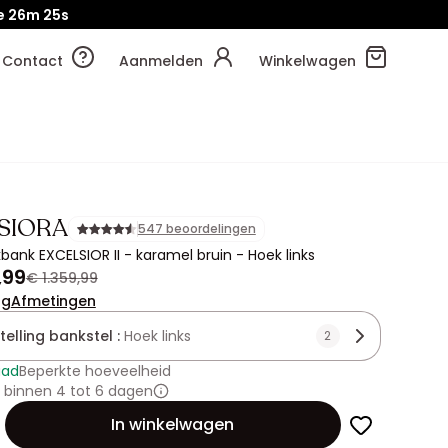
e
26m
23s
Contact
Aanmelden
Winkelwagen
SIORA
547 beoordelingen
bank EXCELSIOR II - karamel bruin - Hoek links
,99
€ 1.359,99
ng
Afmetingen
elling bankstel :
Hoek links
2
aad
Beperkte hoeveelheid
 binnen 4 tot 6 dagen
id
In winkelwagen