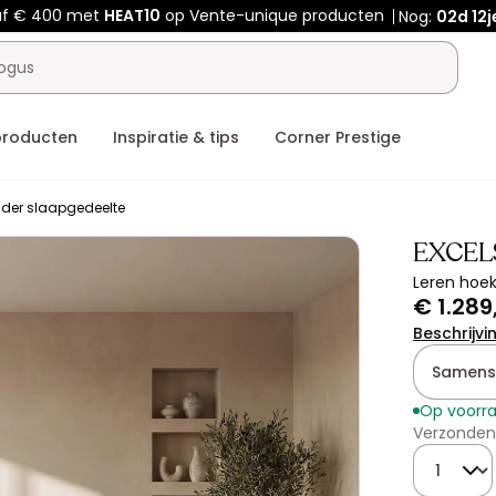
af € 400 met
HEAT10
op Vente-unique producten
Nog:
02d
12j
producten
Inspiratie & tips
Corner Prestige
nder slaapgedeelte
EXCEL
Leren hoek
€ 1.289
Beschrijvi
Samenst
Op voorr
Verzonden
Hoeveelhe