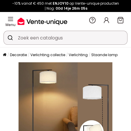
-10% vanaf € 450 met
ENJOY10
op Vente-unique producten
Nog:
00d
14je
26m
05s
Menu
Decoratie
Verlichting collectie
Verlichting
Staande lamp