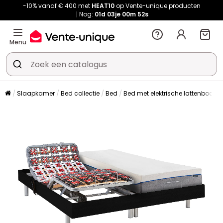
-10% vanaf € 400 met
HEAT10
op Vente-unique producten
Nog:
01d
03je
00m
51s
Menu
Slaapkamer
Bed collectie
Bed
Bed met elektrische lattenbode