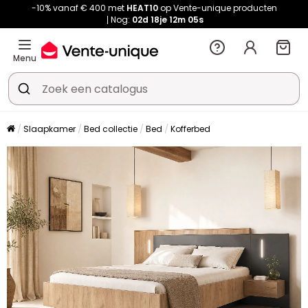
-10% vanaf € 400 met
HEAT10
op Vente-unique producten
Nog:
02d
18je
12m
04s
Menu
Slaapkamer
Bed collectie
Bed
Kofferbed