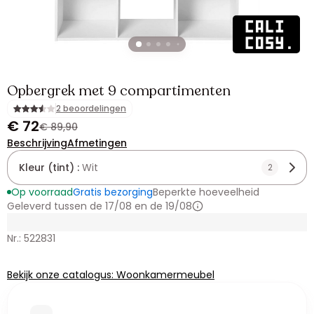
Opbergrek met 9 compartimenten
2 beoordelingen
€ 72
€ 89,90
Beschrijving
Afmetingen
Kleur (tint) :
Wit
2
Op voorraad
Gratis bezorging
Beperkte hoeveelheid
Geleverd tussen de 17/08 en de 19/08
Nr.: 522831
Bekijk onze catalogus: Woonkamermeubel