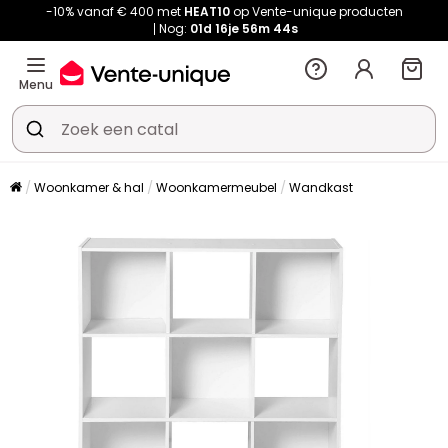
-10% vanaf € 400 met
HEAT10
op Vente-unique producten
Nog:
01d
16je
56m
43s
Menu
Woonkamer & hal
Woonkamermeubel
Wandkast