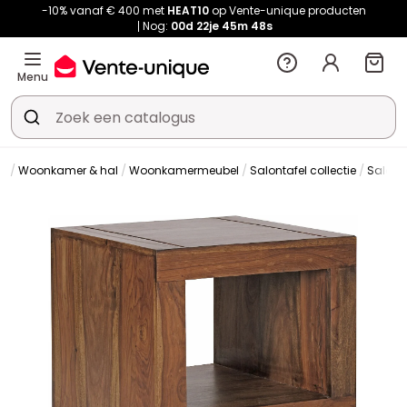
-10% vanaf € 400 met
HEAT10
op Vente-unique producten
Nog:
00d
22je
45m
48s
Menu
Woonkamer & hal
Woonkamermeubel
Salontafel collectie
Salont