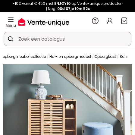
-10% vanaf € 450 met
ENJOY10
op Vente-unique producten
Nog:
00d
07je
10m
51s
Menu
n opbergmeubel collectie
Hal- en opbergmeubel
Opbergkast
Schoen