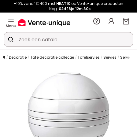
-10% vanaf € 400 met
HEAT10
op Vente-unique producten
Nog:
02d
18je
12m
30s
Menu
Decoratie
Tafeldecoratie collectie
Tafelservies
Servies
Serviesse