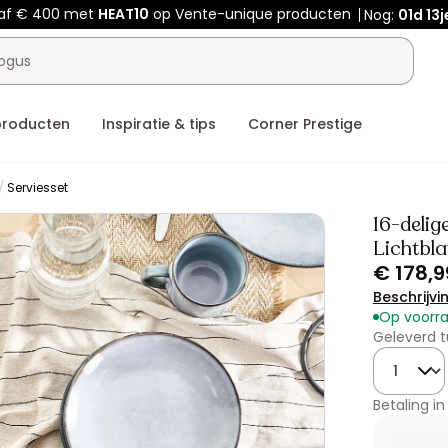
af € 400 met
HEAT10
op Vente-unique producten
Nog:
01d
13j
producten
Inspiratie & tips
Corner Prestige
Serviesset
16-deli
Lichtbl
€ 178,9
Beschrijvi
Op voorr
Geleverd t
Hoeveelhe
Betaling in