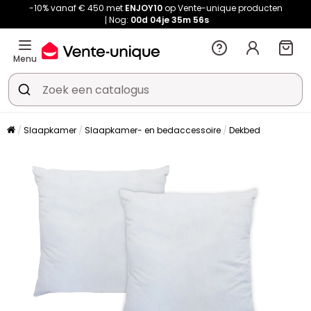
-10% vanaf € 450 met
ENJOY10
op Vente-unique producten
Nog:
00d
04je
35m
55s
Menu
Slaapkamer
Slaapkamer- en bedaccessoire
Dekbed