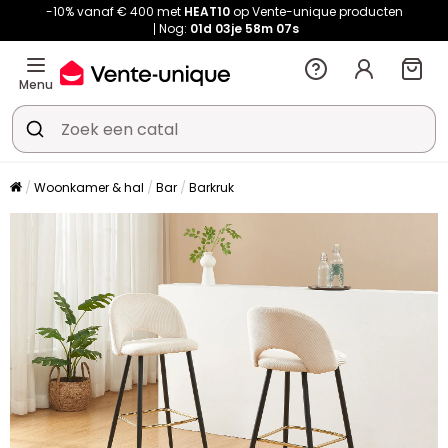
-10% vanaf € 400 met
HEAT10
op Vente-unique producten
Nog:
01d
03je
58m
07s
Menu
Woonkamer & hal
Bar
Barkruk