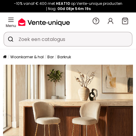
-10% vanaf € 400 met
HEAT10
op Vente-unique producten
Nog:
00d
08je
54m
19s
Menu
Woonkamer & hal
Bar
Barkruk