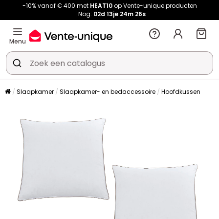
-10% vanaf € 400 met
HEAT10
op Vente-unique producten
Nog:
02d
13je
24m
24s
Menu
Slaapkamer
Slaapkamer- en bedaccessoire
Hoofdkussen