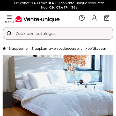
-10% vanaf € 400 met
HEAT10
op Vente-unique producten
Nog:
02d
03je
17m
35s
Menu
Slaapkamer
Slaapkamer- en bedaccessoire
Hoofdkussen