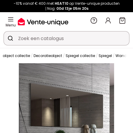
-10% vanaf € 400 met
HEAT10
op Vente-unique producten
Nog:
00d
13je
05m
19s
Menu
e object collectie
Decoratieobject
Spiegel collectie
Spiegel
Wandspi