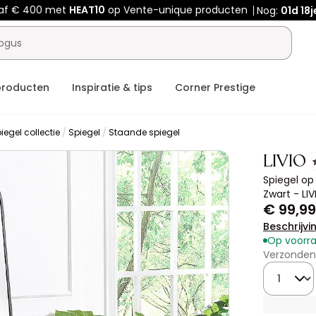
af € 400 met
HEAT10
op Vente-unique producten
Nog:
01d
18j
producten
Inspiratie & tips
Corner Prestige
iegel collectie
Spiegel
Staande spiegel
LIVIO
Spiegel op
Zwart - LIV
€ 99,99
Beschrijvi
Op voorr
Verzonden
Hoeveelhe