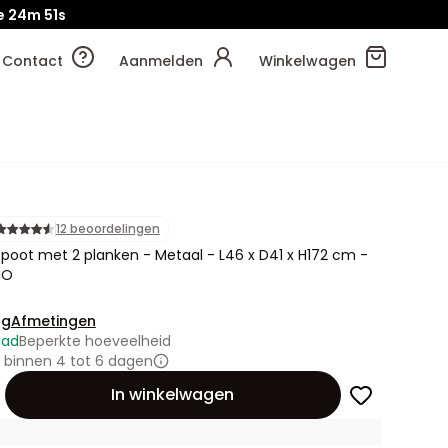
e
24m
49s
Contact
Aanmelden
Winkelwagen
12 beoordelingen
 poot met 2 planken - Metaal - L46 x D41 x H172 cm -
IO
ng
Afmetingen
aad
Beperkte hoeveelheid
 binnen 4 tot 6 dagen
id
In winkelwagen