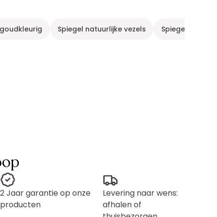
 goudkleurig
Spiegel natuurlijke vezels
Spiegel goudkle
oop
2 Jaar garantie op onze
Levering naar wens:
producten
afhalen of
thuisbezorgen