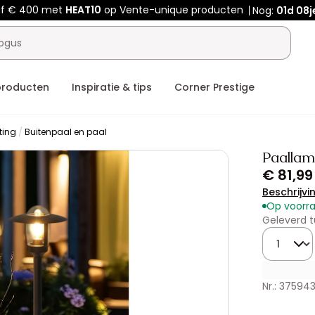
af € 400 met
HEAT10
op Vente-unique producten
Nog:
01d
08j
producten
Inspiratie & tips
Corner Prestige
ting
Buitenpaal en paal
Paallam
€ 81,99
Beschrijvi
Op voorr
Geleverd t
Hoeveelhe
Nr.: 375943