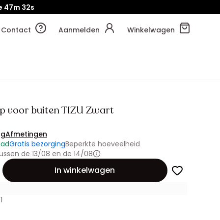
e
47m
31s
Contact
Aanmelden
Winkelwagen
p voor buiten TIZU Zwart
ng
Afmetingen
aad
Gratis bezorging
Beperkte hoeveelheid
ussen de 13/08 en de 14/08
id
In winkelwagen
1