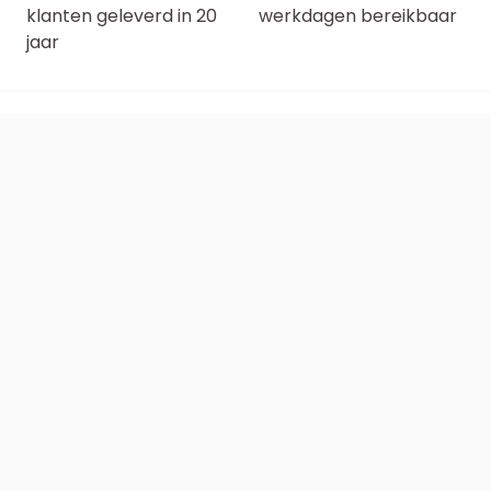
klanten geleverd in 20
werkdagen bereikbaar
jaar