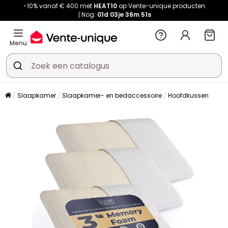
-10% vanaf € 400 met
HEAT10
op Vente-unique producten
Nog:
01d
03je
36m
51s
Menu
Slaapkamer
Slaapkamer- en bedaccessoire
Hoofdkussen