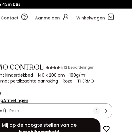
e
43m
03s
Contact
Aanmelden
Winkelwagen
MO CONTROL
12 beoordelingen
ht kinderdekbed - 140 x 200 cm - 180g/m² -
 met perzikzachte aanraking - Roze - THERMO
9
ng
Afmetingen
nt) :
Roze
2
Mij op de hoogte stellen van de