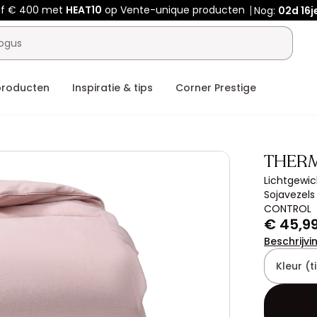
af € 400 met
HEAT10
op Vente-unique producten
Nog:
02d
16j
producten
Inspiratie & tips
Corner Prestige
THER
Lichtgewic
Sojavezels
CONTROL
€ 45,9
Beschrijvi
Kleur (ti